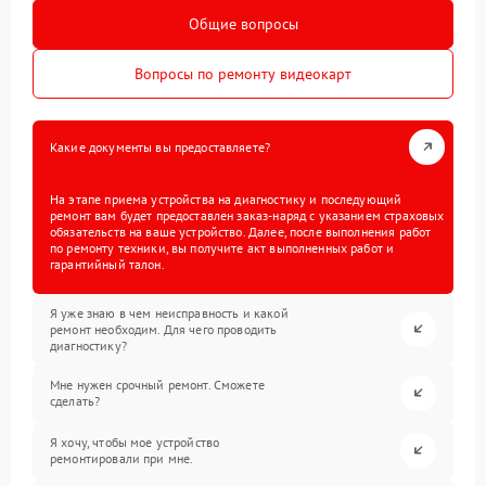
Общие вопросы
Вопросы по ремонту видеокарт
Какие документы вы предоставляете?
На этапе приема устройства на диагностику и последующий
ремонт вам будет предоставлен заказ-наряд с указанием страховых
обязательств на ваше устройство. Далее, после выполнения работ
по ремонту техники, вы получите акт выполненных работ и
гарантийный талон.
Я уже знаю в чем неисправность и какой
ремонт необходим. Для чего проводить
диагностику?
Мне нужен срочный ремонт. Сможете
сделать?
Я хочу, чтобы мое устройство
ремонтировали при мне.