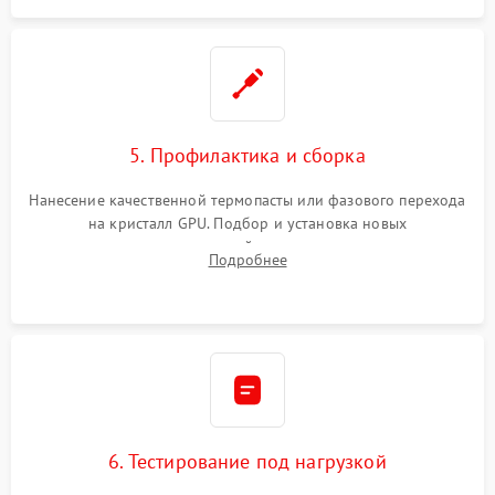
5. Профилактика и сборка
Нанесение качественной термопасты или фазового перехода
на кристалл GPU. Подбор и установка новых
термопрокладок правильной толщины на память и цепи
Подробнее
питания. Монтаж радиатора и бэкплейта, подключение и
проверка кулеров.
6. Тестирование под нагрузкой