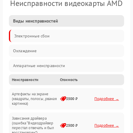
Неисправности видеокарты AMD
Виды неисправностей
Электронные сбои
Охлаждение
Аппаратные неисправности
Неисправности
Стоимость
Перегрев и термопроблемы
Артефакты на экране
Видео
(квадраты, полосы, рваная
3500 ₽
Подробнее →
картинка)
Программные ошибки
Зависания драйвера
(ошибка “Видеодрайвер
Интерфейсные и коммуникационные проблемы
2500 ₽
Подробнее →
перестал отвечать и был
восстановлен”)