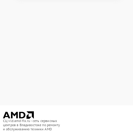
СЦ vld.amd-fix.ru - сеть сервисных
центров в Владивостоке по ремонту
и обслуживанию техники AMD