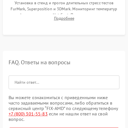
Установка в стенд и прогон длительных стресс-тестов
FurMark, Superposition и 3DMark. Мониторинг температур
графического чипа и Hot Spot. Проверка на отсутствие
Подробнее
артефактов изображения, вылетов драйвера и зависаний.
FAQ. Ответы на вопросы
Вы можете ознакомиться с приведенными ниже
часто задаваемыми вопросами, либо обратиться в
сервисный центр “FIX-AMD” по следующему телефону
+7 (800) 301-55-83
если не нашли ответ на свой
вопрос.