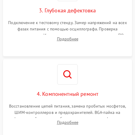
3. Глубокая дефектовка
Подключение к тестовому стенду. Замер напряжений на всех
фазах питания с помощью осциллографа. Проверка
инициализации. Использование специализированного ПО
Подробнее
MATS
4. Компонентный ремонт
Восстановление цепей питания, замена пробитых мосфетов,
ШИМ-контроллеров и предохранителей. BGA-пайка на
инфракрасной станции реболлинг или замена графического
Подробнее
чипа и дефектной памяти GDDR. Прошивка BIOS
программатором.