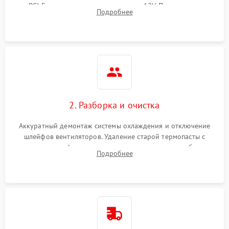
PCI-E и дополнительных разъемах 12V. Проверка на
Подробнее
короткое замыкание основных дросселей питания GPU и
памяти.
2. Разборка и очистка
Аккуратный демонтаж системы охлаждения и отключение
шлейфов вентиляторов. Удаление старой термопасты с
кристалла графического чипа и термопрокладок с банок
Подробнее
памяти и зоны VRM. Очистка платы от пыли и окислов.