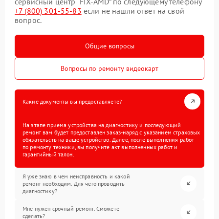
сервисный центр “FIX-AMD” по следующему телефону
+7 (800) 301-55-83
если не нашли ответ на свой
вопрос.
Общие вопросы
Вопросы по ремонту видеокарт
Какие документы вы предоставляете?
На этапе приема устройства на диагностику и последующий
ремонт вам будет предоставлен заказ-наряд с указанием страховых
обязательств на ваше устройство. Далее, после выполнения работ
по ремонту техники, вы получите акт выполненных работ и
гарантийный талон.
Я уже знаю в чем неисправность и какой
ремонт необходим. Для чего проводить
диагностику?
Мне нужен срочный ремонт. Сможете
сделать?