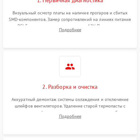
1. Первичная диагностика
Визуальный осмотр платы на наличие прогаров и сбитых
SMD-компонентов. Замер сопротивлений на линиях питания
PCI-E и дополнительных разъемах 12V. Проверка на
Подробнее
короткое замыкание основных дросселей питания GPU и
памяти.
2. Разборка и очистка
Аккуратный демонтаж системы охлаждения и отключение
шлейфов вентиляторов. Удаление старой термопасты с
кристалла графического чипа и термопрокладок с банок
Подробнее
памяти и зоны VRM. Очистка платы от пыли и окислов.