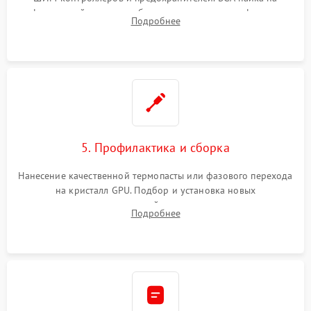
инфракрасной станции реболлинг или замена графического
Подробнее
чипа и дефектной памяти GDDR. Прошивка BIOS
программатором.
5. Профилактика и сборка
Нанесение качественной термопасты или фазового перехода
на кристалл GPU. Подбор и установка новых
термопрокладок правильной толщины на память и цепи
Подробнее
питания. Монтаж радиатора и бэкплейта, подключение и
проверка кулеров.