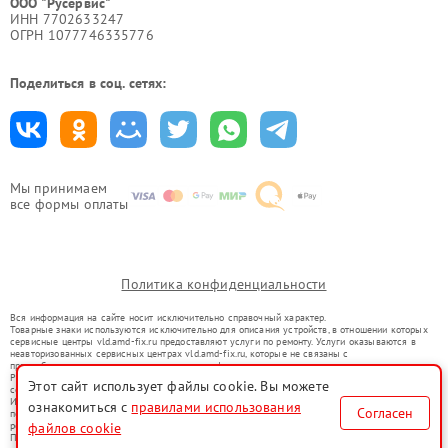
ООО "Русервис"
ИНН 7702633247
ОГРН 1077746335776
Поделиться в соц. сетях:
Мы принимаем
все формы оплаты
Политика конфиденциальности
Вся информация на сайте носит исключительно справочный характер.
Товарные знаки используются исключительно для описания устройств, в отношении которых
сервисные центры vld.amd-fix.ru предоставляют услуги по ремонту. Услуги оказываются в
неавторизованных сервисных центрах vld.amd-fix.ru, которые не связаны с
правообладателями товарных знаков или их официальными представителями.
Ремонт осуществляется для устройств, уже введенных в гражданский оборот в соответствии
Этот сайт использует файлы cookie. Вы можете
со статьей 1487 ГК РФ.
Использование товарных знаков не преследует цели индивидуализации услуг или введения
ознакомиться с
правилами использования
Согласен
потребителей в заблуждение, а служит для информирования о предоставляемых услугах по
ремонту техники указанных брендов.
файлов cookie
Представленная на сайте информация не является публичной офертой, определяемой