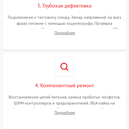
3. Глубокая дефектовка
Подключение к тестовому стенду. Замер напряжений на всех
фазах питания с помощью осциллографа. Проверка
инициализации. Использование специализированного ПО
Подробнее
MATS
4. Компонентный ремонт
Восстановление цепей питания, замена пробитых мосфетов,
ШИМ-контроллеров и предохранителей. BGA-пайка на
инфракрасной станции реболлинг или замена графического
Подробнее
чипа и дефектной памяти GDDR. Прошивка BIOS
программатором.