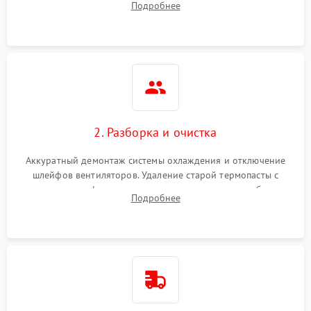
Подробнее
короткое замыкание основных дросселей питания GPU и
Режим работы
памяти.
ПО/Микропрограмма
2. Разборка и очистка
Аккуратный демонтаж системы охлаждения и отключение
шлейфов вентиляторов. Удаление старой термопасты с
кристалла графического чипа и термопрокладок с банок
Подробнее
памяти и зоны VRM. Очистка платы от пыли и окислов.