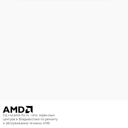
СЦ vld.amd-fix.ru - сеть сервисных
центров в Владивостоке по ремонту
и обслуживанию техники AMD