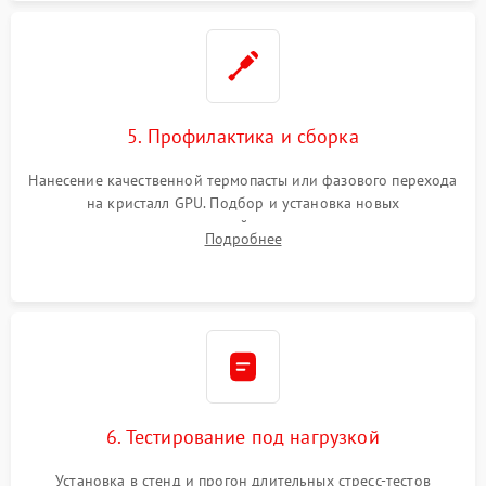
5. Профилактика и сборка
Нанесение качественной термопасты или фазового перехода
на кристалл GPU. Подбор и установка новых
термопрокладок правильной толщины на память и цепи
Подробнее
питания. Монтаж радиатора и бэкплейта, подключение и
проверка кулеров.
6. Тестирование под нагрузкой
Установка в стенд и прогон длительных стресс-тестов