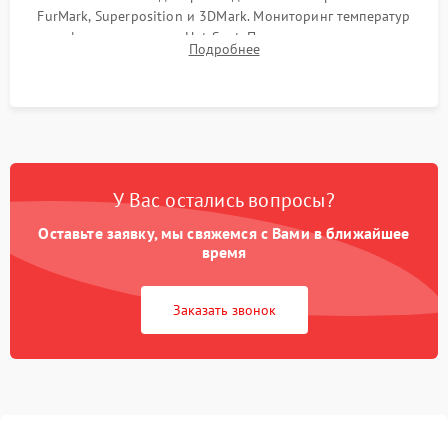
FurMark, Superposition и 3DMark. Мониторинг температур
графического чипа и Hot Spot. Проверка на отсутствие
Подробнее
артефактов изображения, вылетов драйвера и зависаний.
У Вас остались вопросы?
Оставьте заявку, мы свяжемся с Вами в ближайшее
время
Заказать звонок