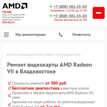
+7 (800) 301-55-83
Ежедневно, с 10:00 до 20:00
FIX-AMD
Ремонт устройств AMD
+7 (800) 301-55-83
Специализированный
Звонок бесплатный по РФ
cервисный центр г.
Владивосток
Мы ремонтируем
Позвонить
стоке
Ремонт видеокарты AMD Radeon VII в Владивостоке
Ремонт видеокарты AMD Radeon
VII в Владивостоке
от 380 руб.
Стоимость ремонта
Бесплатная диагностика
даже при отказе
Привезем и увезем видеокарту AMD Radeon VII
сами
Гарантия на наши работы по ремонту видеокарт
до 3-х лет
AMD Radeon VII