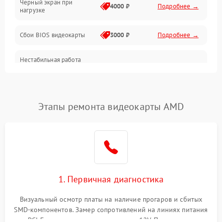
Черный экран при
4000 ₽
Подробнее →
нагрузке
Электропитание
Сбои BIOS видеокарты
3000 ₽
Подробнее →
ПО
Нестабильная работа
Электронные компоненты
после обновления
2000 ₽
Подробнее →
драйверов
Интерфейсы
Этапы ремонта видеокарты AMD
Общие поломки
Система охлаждения
Экран (дисплей)
1. Первичная диагностика
Программные сбои
Визуальный осмотр платы на наличие прогаров и сбитых
SMD-компонентов. Замер сопротивлений на линиях питания
Механические повреждения
PCI-E и дополнительных разъемах 12V. Проверка на