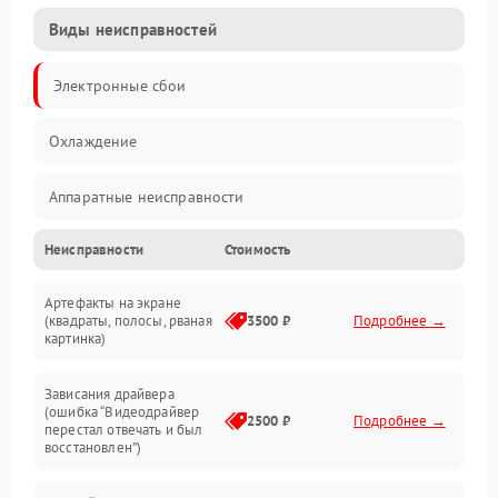
Виды неисправностей
Электронные сбои
Охлаждение
Аппаратные неисправности
Неисправности
Стоимость
Перегрев и термопроблемы
Артефакты на экране
Видео
(квадраты, полосы, рваная
3500 ₽
Подробнее →
картинка)
Программные ошибки
Зависания драйвера
(ошибка “Видеодрайвер
Интерфейсные и коммуникационные проблемы
2500 ₽
Подробнее →
перестал отвечать и был
восстановлен”)
Питание