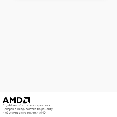
СЦ vld.amd-fix.ru - сеть сервисных
центров в Владивостоке по ремонту
и обслуживанию техники AMD