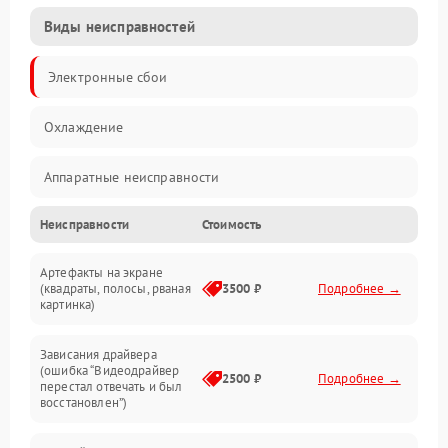
Виды неисправностей
Электронные сбои
Охлаждение
Аппаратные неисправности
Неисправности
Стоимость
Перегрев и термопроблемы
Артефакты на экране
Видео
(квадраты, полосы, рваная
3500 ₽
Подробнее →
картинка)
Программные ошибки
Зависания драйвера
(ошибка “Видеодрайвер
Интерфейсные и коммуникационные проблемы
2500 ₽
Подробнее →
перестал отвечать и был
восстановлен”)
Питание