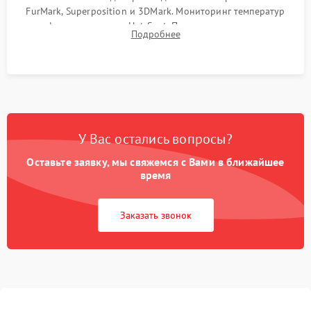
FurMark, Superposition и 3DMark. Мониторинг температур
графического чипа и Hot Spot. Проверка на отсутствие
Подробнее
артефактов изображения, вылетов драйвера и зависаний.
У Вас остались вопросы?
Оставьте заявку, мы свяжемся с Вами в ближайшее
время
Заказать звонок