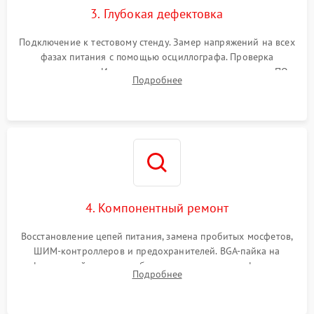
3. Глубокая дефектовка
Подключение к тестовому стенду. Замер напряжений на всех
фазах питания с помощью осциллографа. Проверка
инициализации. Использование специализированного ПО
Подробнее
MATS
4. Компонентный ремонт
Восстановление цепей питания, замена пробитых мосфетов,
ШИМ-контроллеров и предохранителей. BGA-пайка на
инфракрасной станции реболлинг или замена графического
Подробнее
чипа и дефектной памяти GDDR. Прошивка BIOS
программатором.