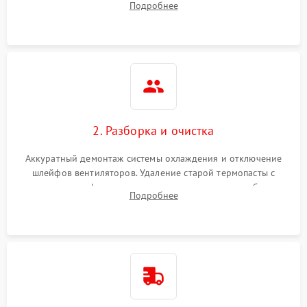
Подробнее
короткое замыкание основных дросселей питания GPU и
Режим работы
памяти.
ПО/Микропрограмма
2. Разборка и очистка
Аккуратный демонтаж системы охлаждения и отключение
шлейфов вентиляторов. Удаление старой термопасты с
кристалла графического чипа и термопрокладок с банок
Подробнее
памяти и зоны VRM. Очистка платы от пыли и окислов.