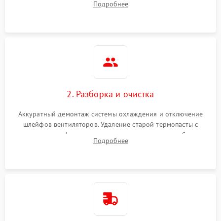
Подробнее
короткое замыкание основных дросселей питания GPU и
Режим работы
памяти.
ПО/Микропрограмма
2. Разборка и очистка
Аккуратный демонтаж системы охлаждения и отключение
шлейфов вентиляторов. Удаление старой термопасты с
кристалла графического чипа и термопрокладок с банок
Подробнее
памяти и зоны VRM. Очистка платы от пыли и окислов.