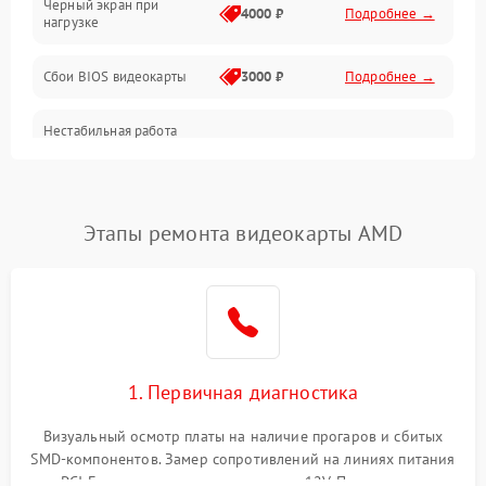
Черный экран при
4000 ₽
Подробнее →
нагрузке
Электропитание
Сбои BIOS видеокарты
3000 ₽
Подробнее →
ПО
Нестабильная работа
Электронные компоненты
после обновления
2000 ₽
Подробнее →
драйверов
Интерфейсы
Этапы ремонта видеокарты AMD
Общие поломки
Система охлаждения
Экран (дисплей)
1. Первичная диагностика
Программные сбои
Визуальный осмотр платы на наличие прогаров и сбитых
SMD-компонентов. Замер сопротивлений на линиях питания
Механические повреждения
PCI-E и дополнительных разъемах 12V. Проверка на