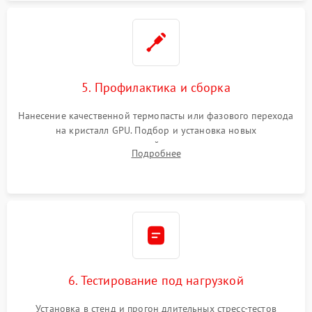
5. Профилактика и сборка
Нанесение качественной термопасты или фазового перехода
на кристалл GPU. Подбор и установка новых
термопрокладок правильной толщины на память и цепи
Подробнее
питания. Монтаж радиатора и бэкплейта, подключение и
проверка кулеров.
6. Тестирование под нагрузкой
Установка в стенд и прогон длительных стресс-тестов