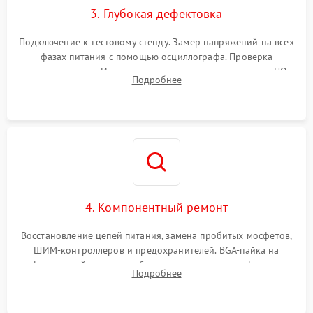
3. Глубокая дефектовка
Подключение к тестовому стенду. Замер напряжений на всех
фазах питания с помощью осциллографа. Проверка
инициализации. Использование специализированного ПО
Подробнее
MATS
4. Компонентный ремонт
Восстановление цепей питания, замена пробитых мосфетов,
ШИМ-контроллеров и предохранителей. BGA-пайка на
инфракрасной станции реболлинг или замена графического
Подробнее
чипа и дефектной памяти GDDR. Прошивка BIOS
программатором.