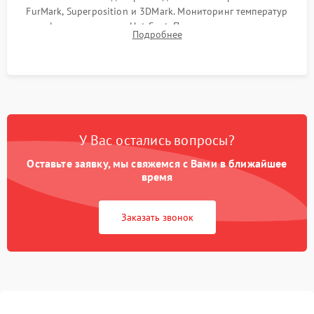
FurMark, Superposition и 3DMark. Мониторинг температур
графического чипа и Hot Spot. Проверка на отсутствие
Подробнее
артефактов изображения, вылетов драйвера и зависаний.
У Вас остались вопросы?
Оставьте заявку, мы свяжемся с Вами в ближайшее
время
Заказать звонок