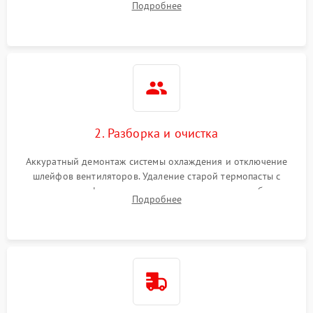
Подробнее
короткое замыкание основных дросселей питания GPU и
Режим работы
памяти.
ПО/Микропрограмма
2. Разборка и очистка
Аккуратный демонтаж системы охлаждения и отключение
шлейфов вентиляторов. Удаление старой термопасты с
кристалла графического чипа и термопрокладок с банок
Подробнее
памяти и зоны VRM. Очистка платы от пыли и окислов.