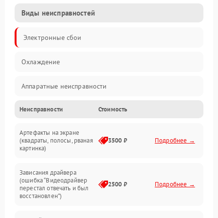
Виды неисправностей
Электронные сбои
Охлаждение
Аппаратные неисправности
Неисправности
Стоимость
Перегрев и термопроблемы
Артефакты на экране
Видео
(квадраты, полосы, рваная
3500 ₽
Подробнее →
картинка)
Программные ошибки
Зависания драйвера
(ошибка “Видеодрайвер
Интерфейсные и коммуникационные проблемы
2500 ₽
Подробнее →
перестал отвечать и был
восстановлен”)
Питание