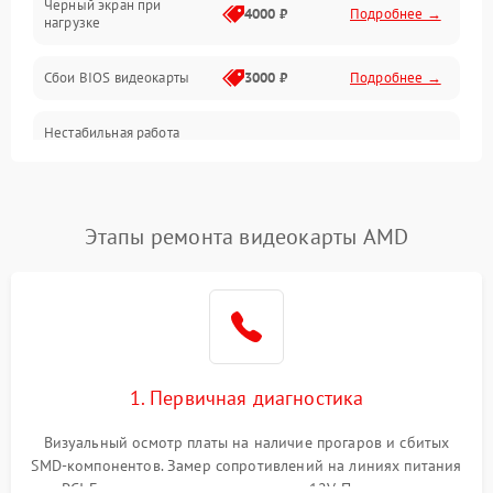
Черный экран при
4000 ₽
Подробнее →
нагрузке
Электропитание
Сбои BIOS видеокарты
3000 ₽
Подробнее →
ПО
Нестабильная работа
Электронные компоненты
после обновления
2000 ₽
Подробнее →
драйверов
Интерфейсы
Этапы ремонта видеокарты AMD
Общие поломки
Система охлаждения
Экран (дисплей)
1. Первичная диагностика
Программные сбои
Визуальный осмотр платы на наличие прогаров и сбитых
SMD-компонентов. Замер сопротивлений на линиях питания
Механические повреждения
PCI-E и дополнительных разъемах 12V. Проверка на