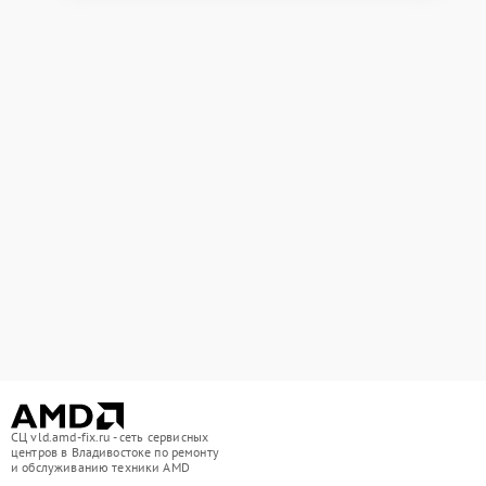
СЦ vld.amd-fix.ru - сеть сервисных
центров в Владивостоке по ремонту
и обслуживанию техники AMD