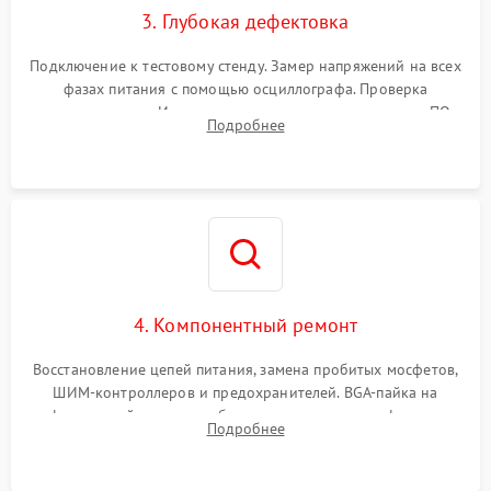
3. Глубокая дефектовка
Подключение к тестовому стенду. Замер напряжений на всех
фазах питания с помощью осциллографа. Проверка
инициализации. Использование специализированного ПО
Подробнее
MATS
4. Компонентный ремонт
Восстановление цепей питания, замена пробитых мосфетов,
ШИМ-контроллеров и предохранителей. BGA-пайка на
инфракрасной станции реболлинг или замена графического
Подробнее
чипа и дефектной памяти GDDR. Прошивка BIOS
программатором.