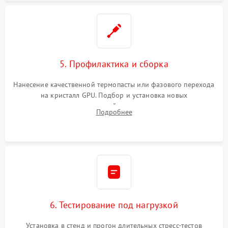
5. Профилактика и сборка
Нанесение качественной термопасты или фазового перехода
на кристалл GPU. Подбор и установка новых
термопрокладок правильной толщины на память и цепи
Подробнее
питания. Монтаж радиатора и бэкплейта, подключение и
проверка кулеров.
6. Тестирование под нагрузкой
Установка в стенд и прогон длительных стресс-тестов