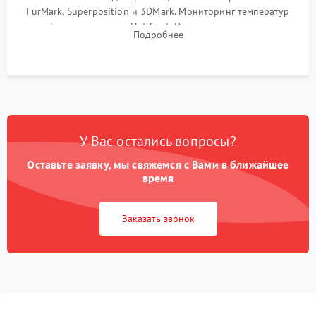
FurMark, Superposition и 3DMark. Мониторинг температур
графического чипа и Hot Spot. Проверка на отсутствие
Подробнее
артефактов изображения, вылетов драйвера и зависаний.
У Вас остались вопросы?
Оставьте заявку, мы свяжемся с Вами в ближайшее
время
Заказать звонок