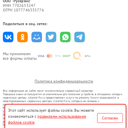
ООО "Русервис"
ИНН 7702633247
ОГРН 1077746335776
Поделиться в соц. сетях:
Мы принимаем
все формы оплаты
Политика конфиденциальности
Вся информация на сайте носит исключительно справочный характер.
Товарные знаки используются исключительно для описания устройств, в отношении которых
сервисные центры vld.amd-fix.ru предоставляют услуги по ремонту. Услуги оказываются в
неавторизованных сервисных центрах vld.amd-fix.ru, которые не связаны с
правообладателями товарных знаков или их официальными представителями.
Ремонт осуществляется для устройств, уже введенных в гражданский оборот в соответствии
Этот сайт использует файлы cookie. Вы можете
со статьей 1487 ГК РФ.
Использование товарных знаков не преследует цели индивидуализации услуг или введения
ознакомиться с
правилами использования
Согласен
потребителей в заблуждение, а служит для информирования о предоставляемых услугах по
ремонту техники указанных брендов.
файлов cookie
Представленная на сайте информация не является публичной офертой, определяемой