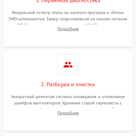
1. Первичная диагностика
Визуальный осмотр платы на наличие прогаров и сбитых
SMD-компонентов. Замер сопротивлений на линиях питания
PCI-E и дополнительных разъемах 12V. Проверка на
Подробнее
короткое замыкание основных дросселей питания GPU и
памяти.
2. Разборка и очистка
Аккуратный демонтаж системы охлаждения и отключение
шлейфов вентиляторов. Удаление старой термопасты с
кристалла графического чипа и термопрокладок с банок
Подробнее
памяти и зоны VRM. Очистка платы от пыли и окислов.