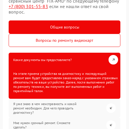
сервисный центр “FIX-AMD” по следующему телефону
+7 (800) 301-55-83
если не нашли ответ на свой
вопрос.
Общие вопросы
Вопросы по ремонту видеокарт
Какие документы вы предоставляете?
На этапе приема устройства на диагностику и последующий
ремонт вам будет предоставлен заказ-наряд с указанием страховых
обязательств на ваше устройство. Далее, после выполнения работ
по ремонту техники, вы получите акт выполненных работ и
гарантийный талон.
Я уже знаю в чем неисправность и какой
ремонт необходим. Для чего проводить
диагностику?
Мне нужен срочный ремонт. Сможете
сделать?