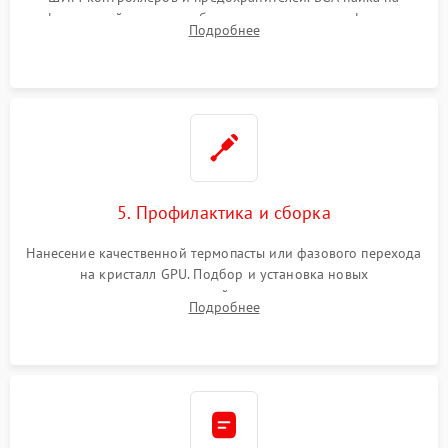
инфракрасной станции реболлинг или замена графического
Подробнее
чипа и дефектной памяти GDDR. Прошивка BIOS
программатором.
5. Профилактика и сборка
Нанесение качественной термопасты или фазового перехода
на кристалл GPU. Подбор и установка новых
термопрокладок правильной толщины на память и цепи
Подробнее
питания. Монтаж радиатора и бэкплейта, подключение и
проверка кулеров.