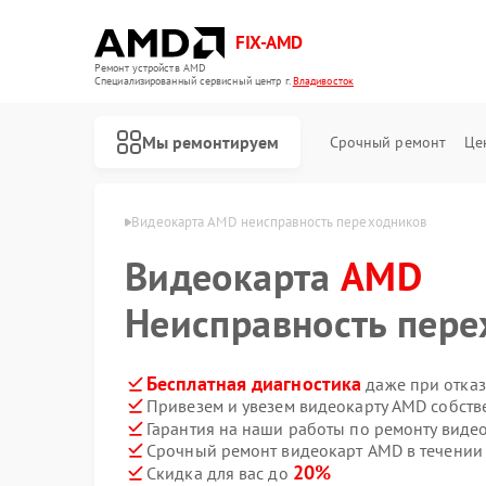
FIX-AMD
Ремонт устройств AMD
Специализированный cервисный центр г.
Владивосток
Мы ремонтируем
Срочный ремонт
Це
AMD в Владивостоке
Видеокарта AMD неисправность переходников
Видеокарта
AMD
Неисправность пер
Бесплатная диагностика
даже при отказ
Привезем и увезем видеокарту AMD собств
Гарантия на наши работы по ремонту вид
Срочный ремонт видеокарт AMD в течении
20%
Скидка для вас до