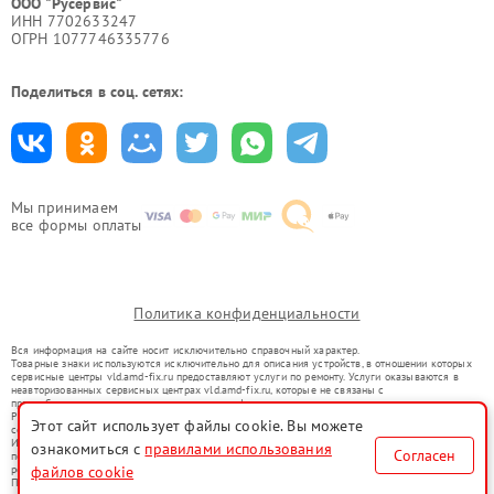
ООО "Русервис"
ИНН 7702633247
ОГРН 1077746335776
Поделиться в соц. сетях:
Мы принимаем
все формы оплаты
Политика конфиденциальности
Вся информация на сайте носит исключительно справочный характер.
Товарные знаки используются исключительно для описания устройств, в отношении которых
сервисные центры vld.amd-fix.ru предоставляют услуги по ремонту. Услуги оказываются в
неавторизованных сервисных центрах vld.amd-fix.ru, которые не связаны с
правообладателями товарных знаков или их официальными представителями.
Ремонт осуществляется для устройств, уже введенных в гражданский оборот в соответствии
Этот сайт использует файлы cookie. Вы можете
со статьей 1487 ГК РФ.
Использование товарных знаков не преследует цели индивидуализации услуг или введения
ознакомиться с
правилами использования
Согласен
потребителей в заблуждение, а служит для информирования о предоставляемых услугах по
ремонту техники указанных брендов.
файлов cookie
Представленная на сайте информация не является публичной офертой, определяемой