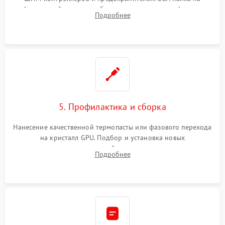
инфракрасной станции реболлинг или замена графического
Подробнее
чипа и дефектной памяти GDDR. Прошивка BIOS
программатором.
5. Профилактика и сборка
Нанесение качественной термопасты или фазового перехода
на кристалл GPU. Подбор и установка новых
термопрокладок правильной толщины на память и цепи
Подробнее
питания. Монтаж радиатора и бэкплейта, подключение и
проверка кулеров.