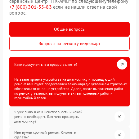
сервисный центр “FIX-AMD” по следующему телефону
+7 (800) 301-55-83
если не нашли ответ на свой
вопрос.
Общие вопросы
Вопросы по ремонту видеокарт
Какие документы вы предоставляете?
На этапе приема устройства на диагностику и последующий
ремонт вам будет предоставлен заказ-наряд с указанием страховых
обязательств на ваше устройство. Далее, после выполнения работ
по ремонту техники, вы получите акт выполненных работ и
гарантийный талон.
Я уже знаю в чем неисправность и какой
ремонт необходим. Для чего проводить
диагностику?
Мне нужен срочный ремонт. Сможете
сделать?