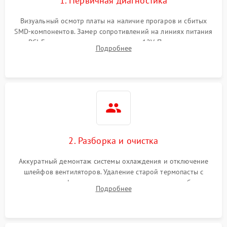
1. Первичная диагностика
Визуальный осмотр платы на наличие прогаров и сбитых
SMD-компонентов. Замер сопротивлений на линиях питания
PCI-E и дополнительных разъемах 12V. Проверка на
Подробнее
короткое замыкание основных дросселей питания GPU и
памяти.
2. Разборка и очистка
Аккуратный демонтаж системы охлаждения и отключение
шлейфов вентиляторов. Удаление старой термопасты с
кристалла графического чипа и термопрокладок с банок
Подробнее
памяти и зоны VRM. Очистка платы от пыли и окислов.