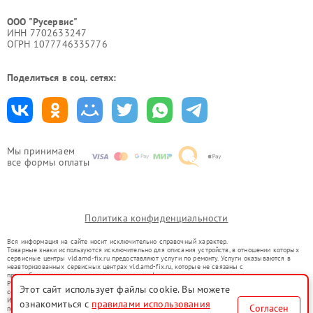
ООО "Русервис"
ИНН 7702633247
ОГРН 1077746335776
Поделиться в соц. сетях:
Мы принимаем
все формы оплаты
Политика конфиденциальности
Вся информация на сайте носит исключительно справочный характер.
Товарные знаки используются исключительно для описания устройств, в отношении которых
сервисные центры vld.amd-fix.ru предоставляют услуги по ремонту. Услуги оказываются в
неавторизованных сервисных центрах vld.amd-fix.ru, которые не связаны с
правообладателями товарных знаков или их официальными представителями.
Ремонт осуществляется для устройств, уже введенных в гражданский оборот в соответствии
Этот сайт использует файлы cookie. Вы можете
со статьей 1487 ГК РФ.
Использование товарных знаков не преследует цели индивидуализации услуг или введения
ознакомиться с
правилами использования
Согласен
потребителей в заблуждение, а служит для информирования о предоставляемых услугах по