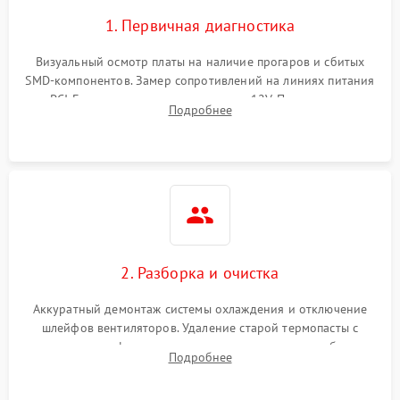
1. Первичная диагностика
Визуальный осмотр платы на наличие прогаров и сбитых
SMD-компонентов. Замер сопротивлений на линиях питания
PCI-E и дополнительных разъемах 12V. Проверка на
Подробнее
короткое замыкание основных дросселей питания GPU и
памяти.
2. Разборка и очистка
Аккуратный демонтаж системы охлаждения и отключение
шлейфов вентиляторов. Удаление старой термопасты с
кристалла графического чипа и термопрокладок с банок
Подробнее
памяти и зоны VRM. Очистка платы от пыли и окислов.