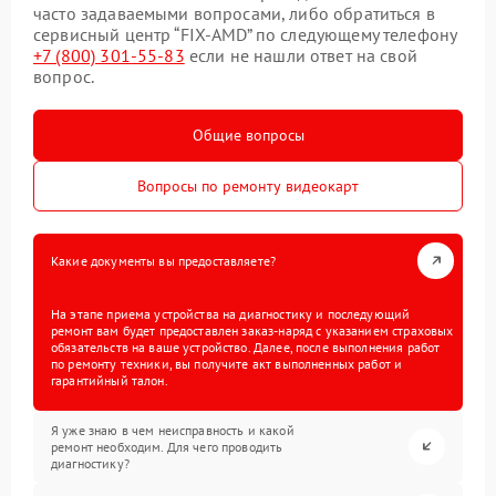
часто задаваемыми вопросами, либо обратиться в
сервисный центр “FIX-AMD” по следующему телефону
+7 (800) 301-55-83
если не нашли ответ на свой
вопрос.
Общие вопросы
Вопросы по ремонту видеокарт
Какие документы вы предоставляете?
На этапе приема устройства на диагностику и последующий
ремонт вам будет предоставлен заказ-наряд с указанием страховых
обязательств на ваше устройство. Далее, после выполнения работ
по ремонту техники, вы получите акт выполненных работ и
гарантийный талон.
Я уже знаю в чем неисправность и какой
ремонт необходим. Для чего проводить
диагностику?