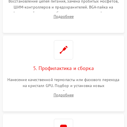
Восстановление цепей питания, замена пробитых мосфетов,
ШИМ-контроллеров и предохранителей. BGA-пайка на
инфракрасной станции реболлинг или замена графического
Подробнее
чипа и дефектной памяти GDDR. Прошивка BIOS
программатором.
5. Профилактика и сборка
Нанесение качественной термопасты или фазового перехода
на кристалл GPU. Подбор и установка новых
термопрокладок правильной толщины на память и цепи
Подробнее
питания. Монтаж радиатора и бэкплейта, подключение и
проверка кулеров.