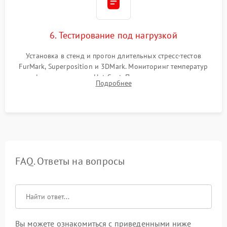
6. Тестирование под нагрузкой
Установка в стенд и прогон длительных стресс-тестов
FurMark, Superposition и 3DMark. Мониторинг температур
графического чипа и Hot Spot. Проверка на отсутствие
Подробнее
артефактов изображения, вылетов драйвера и зависаний.
FAQ. Ответы на вопросы
Вы можете ознакомиться с приведенными ниже